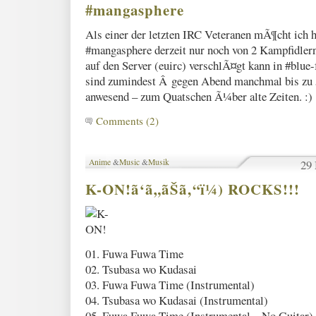
#mangasphere
Als einer der letzten IRC Veteranen mÃ¶cht ich h
икони
мека
икони
мебел
#mangasphere derzeit nur noch von 2 Kampfidlern
auf den Server (euirc) verschlÃ¤gt kann in #blue-
sind zumindest Â gegen Abend manchmal bis zu 
anwesend – zum Quatschen Ã¼ber alte Zeiten. :)
Comments (2)
Anime
&
Music
&
Musik
29 
K-ON!ã‘ã„ãŠã‚“ï¼) ROCKS!!!
детско
обзавеждане
01. Fuwa Fuwa Time
02. Tsubasa wo Kudasai
03. Fuwa Fuwa Time (Instrumental)
04. Tsubasa wo Kudasai (Instrumental)
05. Fuwa Fuwa Time (Instrumental – No Guitar)