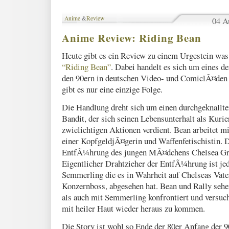
Anime
&
Review
04 A
Anime Review: Riding Bean
Heute gibt es ein Review zu einem Urgestein w
“Riding Bean”
. Dabei handelt es sich um eines de
den 90ern in deutschen Video- und ComiclÃ¤den 
gibt es nur eine einzige Folge.
Die Handlung dreht sich um einen durchgeknallt
Bandit, der sich seinen Lebensunterhalt als Kurier
zwielichtigen Aktionen verdient. Bean arbeitet 
einer KopfgeldjÃ¤gerin und Waffenfetischistin. 
EntfÃ¼hrung des jungen MÃ¤dchens Chelsea G
Eigentlicher Drahtzieher der EntfÃ¼hrung ist je
Semmerling die es in Wahrheit auf Chelseas Vate
Konzernboss, abgesehen hat. Bean und Rally sehen
als auch mit Semmerling konfrontiert und versuch
mit heiler Haut wieder heraus zu kommen.
Die Story ist wohl so Ende der 80er Anfang der 9