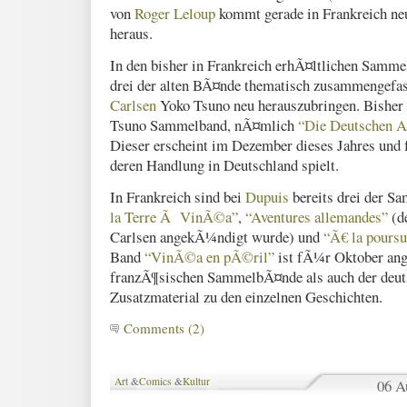
von
Roger Leloup
kommt gerade in Frankreich ne
heraus.
In den bisher in Frankreich erhÃ¤ltlichen Samm
drei der alten BÃ¤nde thematisch zusammengefas
Carlsen
Yoko Tsuno neu herauszubringen. Bisher i
Tsuno Sammelband, nÃ¤mlich
“Die Deutschen A
Dieser erscheint im Dezember dieses Jahres un
deren Handlung in Deutschland spielt.
In Frankreich sind bei
Dupuis
bereits drei der S
la Terre Ã VinÃ©a”
,
“Aventures allemandes”
(de
Carlsen angekÃ¼ndigt wurde) und
“Ã€ la poursu
Band
“VinÃ©a en pÃ©ril”
ist fÃ¼r Oktober an
franzÃ¶sischen SammelbÃ¤nde als auch der deut
Zusatzmaterial zu den einzelnen Geschichten.
Comments (2)
Art
&
Comics
&
Kultur
06 A