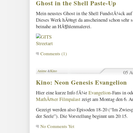
Ghost in the Shell Paste-Up
Mein neustes Ghost in the Shell FundstÃ¼ck a
Dieses Werk hÃ¤ngt da anscheinend schon sehr se
beinahe an HÃ¶hlenmalerei.
Comments (1)
Anime
&
Kino
05 A
Kino: Neon Genesis Evangelion
Hier eine kurze Info fÃ¼r
Evangelion
-Fans in o
MathÃ¤ser Filmpalast
zeigt am Montag den 6. Au
Gezeigt werden also Episoden 18-20 (“Im Zwiespa
der Seele”). Die Vorstellung beginnt um 20:15.
No Comments Yet