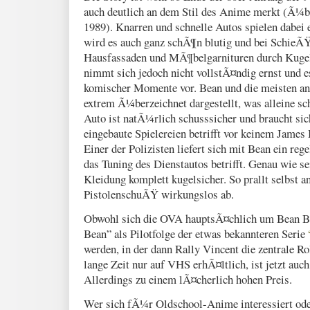
auch deutlich an dem Stil des Anime merkt (Ã¼b
1989). Knarren und schnelle Autos spielen dabei e
wird es auch ganz schÃ¶n blutig und bei SchieÃ
Hausfassaden und MÃ¶belgarnituren durch Kugel
nimmt sich jedoch nicht vollstÃ¤ndig ernst und
komischer Momente vor. Bean und die meisten an
extrem Ã¼berzeichnet dargestellt, was alleine sc
Auto ist natÃ¼rlich schusssicher und braucht s
eingebaute Spielereien betrifft vor keinem James
Einer der Polizisten liefert sich mit Bean ein r
das Tuning des Dienstautos betrifft. Genau wie s
Kleidung komplett kugelsicher. So prallt selbst a
PistolenschuÃŸ wirkungslos ab.
Obwohl sich die OVA hauptsÃ¤chlich um Bean Ba
Bean” als Pilotfolge der etwas bekannteren Serie
werden, in der dann Rally Vincent die zentrale Ro
lange Zeit nur auf VHS erhÃ¤ltlich, ist jetzt auc
Allerdings zu einem lÃ¤cherlich hohen Preis.
Wer sich fÃ¼r Oldschool-Anime interessiert ode