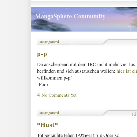
MangaSphere Community
Uncategorized
p-p
Da anscheinend mit dem IRC nicht mehr viel los i
herfinden und sich austauschen wollen:
hier ist 
willkommen p-p’
-Focx
No Comments Yet
Uncategorized
12
*Hust*
Totgeglaubte leben lÃ¤nger! p-p Oder so.