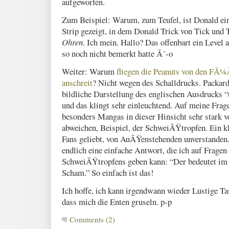
aufgeworfen.
Zum Beispiel: Warum, zum Teufel, ist Donald ein
Strip gezeigt, in dem Donald Trick von Tick und 
Ohren
. Ich mein. Hallo? Das offenbart ein Level 
so noch nicht bemerkt hatte Ã´-o
Weiter: Warum
fliegen die Peanuts von den FÃ
anschreit
? Nicht wegen des Schalldrucks. Packar
bildliche Darstellung des englischen Ausdrucks “t
und das klingt sehr einleuchtend. Auf meine Frage
besonders Mangas in dieser Hinsicht sehr stark
abweichen, Beispiel, der SchweiÃŸtropfen. Ein kl
Fans geliebt, von AuÃŸenstehenden unverstanden.
endlich eine einfache Antwort, die ich auf Frage
SchweiÃŸtropfens geben kann: “Der bedeutet im 
Scham.” So einfach ist das!
Ich hoffe, ich kann irgendwann wieder Lustige T
dass mich die Enten gruseln. p-p
Comments (2)