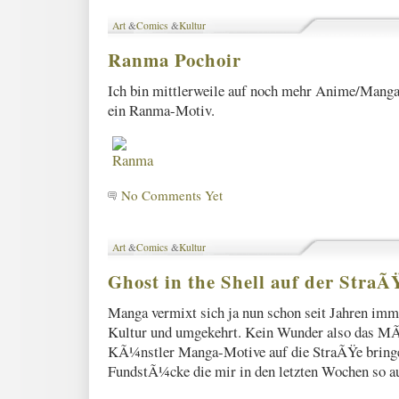
Art
&
Comics
&
Kultur
Ranma Pochoir
Ich bin mittlerweile auf noch mehr Anime/Manga
ein Ranma-Motiv.
No Comments Yet
Art
&
Comics
&
Kultur
Ghost in the Shell auf der StraÃ
Manga vermixt sich ja nun schon seit Jahren imm
Kultur und umgekehrt. Kein Wunder also das 
KÃ¼nstler Manga-Motive auf die StraÃŸe bringe
FundstÃ¼cke die mir in den letzten Wochen so au