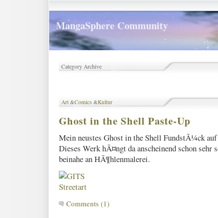
MangaSphere Community
Category Archive
Art
&
Comics
&
Kultur
Ghost in the Shell Paste-Up
Mein neustes Ghost in the Shell FundstÃ¼ck a
Dieses Werk hÃ¤ngt da anscheinend schon sehr se
beinahe an HÃ¶hlenmalerei.
Comments (1)