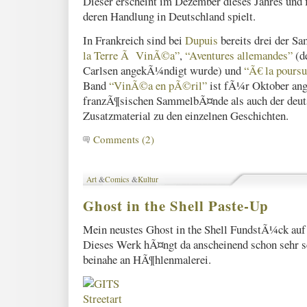
Dieser erscheint im Dezember dieses Jahres un
deren Handlung in Deutschland spielt.
In Frankreich sind bei
Dupuis
bereits drei der S
la Terre Ã VinÃ©a”
,
“Aventures allemandes”
(de
Carlsen angekÃ¼ndigt wurde) und
“Ã€ la poursu
Band
“VinÃ©a en pÃ©ril”
ist fÃ¼r Oktober an
franzÃ¶sischen SammelbÃ¤nde als auch der deut
Zusatzmaterial zu den einzelnen Geschichten.
Comments (2)
Art
&
Comics
&
Kultur
Ghost in the Shell Paste-Up
Mein neustes Ghost in the Shell FundstÃ¼ck a
Dieses Werk hÃ¤ngt da anscheinend schon sehr se
beinahe an HÃ¶hlenmalerei.