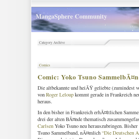
MangaSphere Community
Category Archive
Comics
Comic: Yoko Tsuno SammelbÃ¤n
Die altbekannte und heiÃŸ geliebte (zumindest 
von
Roger Leloup
kommt gerade in Frankreich ne
heraus.
In den bisher in Frankreich erhÃ¤ltlichen Samm
drei der alten BÃ¤nde thematisch zusammengefas
Carlsen
Yoko Tsuno neu herauszubringen. Bisher i
Tsuno Sammelband, nÃ¤mlich
“Die Deutschen A