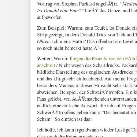
Vortrag von Stephan Packard angehÃ¶rt.
“Medien
Ist Donald eine Ente?”
hieÃŸ das Ganze, und hat
aufgeworfen.
Zum Beispiel: Warum, zum Teufel, ist Donald ein
Strip gezeigt, in dem Donald Trick von Tick und 
Ohren
. Ich mein. Hallo? Das offenbart ein Level 
so noch nicht bemerkt hatte Ã´-o
Weiter: Warum
fliegen die Peanuts von den FÃ
anschreit
? Nicht wegen des Schalldrucks. Packar
bildliche Darstellung des englischen Ausdrucks “t
und das klingt sehr einleuchtend. Auf meine Frage
besonders Mangas in dieser Hinsicht sehr stark
abweichen, Beispiel, der SchweiÃŸtropfen. Ein kl
Fans geliebt, von AuÃŸenstehenden unverstanden.
endlich eine einfache Antwort, die ich auf Frage
SchweiÃŸtropfens geben kann: “Der bedeutet im 
Scham.” So einfach ist das!
Ich hoffe, ich kann irgendwann wieder Lustige T
dass mich die Enten gruseln. p-p